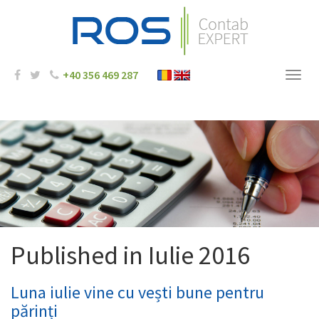
+40 356 469 287
Toggl
navig
Published in
Iulie 2016
Luna iulie vine cu vești bune pentru
părinți